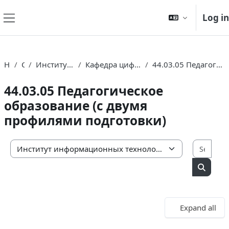
Skip to main content
Log in
Side panel
Home
Courses
Институт информационных технологий
Кафедра цифрового образования, математики и физики
44.03.05 Педагогическое образование (с двумя профилями подготовки)
44.03.05 Педагогическое
образование (с двумя
профилями подготовки)
Sear
Course categories
Search
Expand all