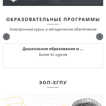
Возможности платформы для работы:
ОБРАЗОВАТЕЛЬНЫЕ ПРОГРАММЫ
создать свой электронный курс
использовать электронные курсы в
Электронные курсы и методическое обеспечение
обучении
разработать методическое обеспечение
Перейти
Дошкольное образование и ...
Более 92 курсов
ЭОП-ХГПУ