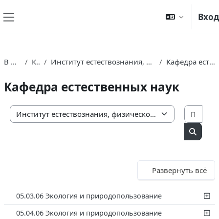
Перейти к основному содержанию
Вход
Боковая панель
В начало
Курсы
Институт естествознания, физической культуры и спорта
Кафедра естественных наук
Кафедра естественных наук
Поис
Категории курсов
Поиск 
Развернуть всё
05.03.06 Экология и природопользование
05.04.06 Экология и природопользование