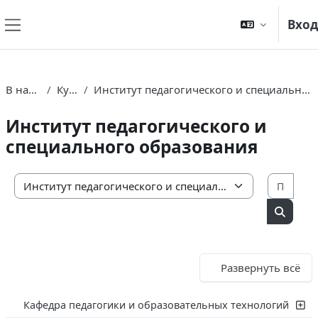
Перейти к основному содержанию
Вход
Боковая панель
В начало
Курсы
Институт педагогического и специального образования
Институт педагогического и
специального образования
Поис
Категории курсов
Поиск 
Развернуть всё
Кафедра педагогики и образовательных технологий