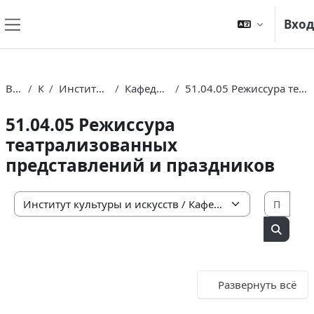
Перейти к основному содержанию
Вход
Боковая панель
В начало
Курсы
Институт культуры и искусств
Кафедра изящных искусств
51.04.05 Режиссура театрализованных представлений и праздников
51.04.05 Режиссура
театрализованных
представлений и праздников
Поис
Категории курсов
Поиск 
Развернуть всё