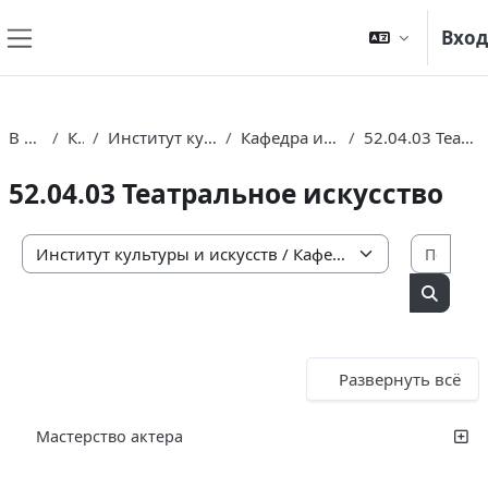
Перейти к основному содержанию
Вход
Боковая панель
В начало
Курсы
Институт культуры и искусств
Кафедра изящных искусств
52.04.03 Театральное искусство
52.04.03 Театральное искусство
Поис
Категории курсов
Поиск 
Развернуть всё
Мастерство актера